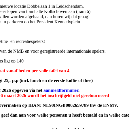
 nieuwe locatie Dobbelaan 1 in Leidschendam.
eter lopen van tramhalte Kolfschovenlaan (tram 6).
willen worden afgehaald, dan horen wij dat graag!
nt u parkeren op het President Kennedyplein.
itie- en recreatiespelers!
 van de NMB en voor geregistreerde internationale spelers.
s ligt op 140
aat vanaf heden per volle tafel van 4
 25,- p.p (incl. lunch en de eerste koffie of thee)
t 2026 opgeven via het
aanmeldformulier
.
16 maart 2026 wordt het inschrijfgeld niet geretourneerd
t u overmaken op IBAN: NL90INGB0002659789 tnv de ENMV.
t geef dan aan voor welke personen u heeft betaald en in welke cate