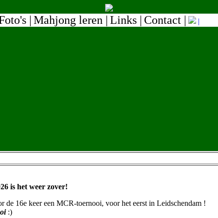
Foto's |
Mahjong leren |
Links |
Contact |
|
6 is het weer zover!
 de 16e keer een MCR-toernooi, voor het eerst in Leidschendam !
oi
:)