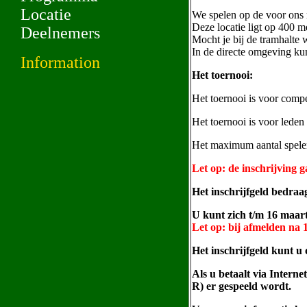
Locatie
We spelen op de voor ons
Deze locatie ligt op 400 m
Deelnemers
Mocht je bij de tramhalte 
In de directe omgeving ku
Information
Het toernooi:
Het toernooi is voor compet
Het toernooi is voor leden
Het maximum aantal speler
Let op: de inschrijving g
Het inschrijfgeld bedraagt
U kunt zich t/m 16 maar
Let op: bij afmelden na 
Het inschrijfgeld kun
Als u betaalt via Interne
R) er gespeeld wordt.