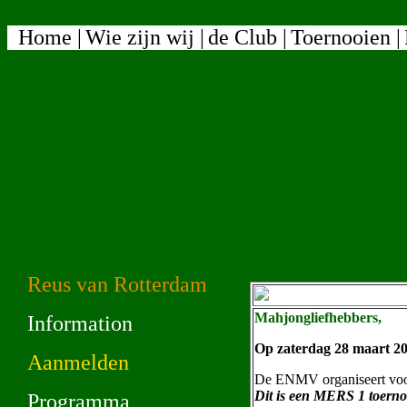
Home |
Wie zijn wij |
de Club |
Toernooien |
Reus van Rotterdam
Mahjongliefhebbers,
Information
Op zaterdag 28 maart 202
Aanmelden
De ENMV organiseert voor
Dit is een MERS 1 toerno
Programma